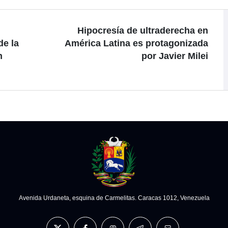
Hipocresía de ultraderecha en
de la
América Latina es protagonizada
n
por Javier Milei
Avenida Urdaneta, esquina de Carmelitas. Caracas 1012, Venezuela