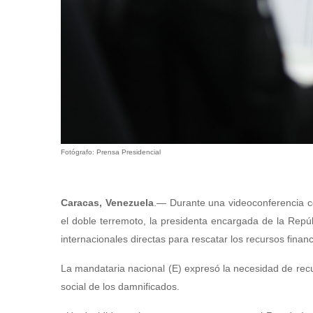
Fotógrafo: Prensa Presidencial
Caracas, Venezuela
.— Durante una videoconferencia co
el doble terremoto, la presidenta encargada de la Repúb
internacionales directas para rescatar los recursos finan
La mandataria nacional (E) expresó la necesidad de recup
social de los damnificados.