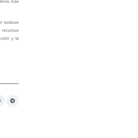
terra. Ese
én sostuve
r recursos
cción y la