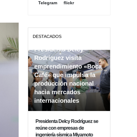
Telegram
flickr
DESTACADOS
Presidenta Delcy
Rodríguez visita
emprendimiento «Boca
Café» que impulsa la
producción nacional
hacia mercados
internacionales
Presidenta Delcy Rodríguez se
reúne con empresas de
ingeniería sísmica Miyamoto