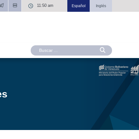
11:50 am
Español
Inglés
es