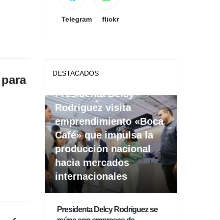
Telegram
flickr
DESTACADOS
 para
Presidenta Delcy
Rodríguez visita
emprendimiento «Boca
Café» que impulsa la
producción nacional
hacia mercados
internacionales
Presidenta Delcy Rodríguez se