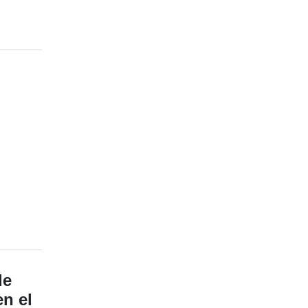
de
n el