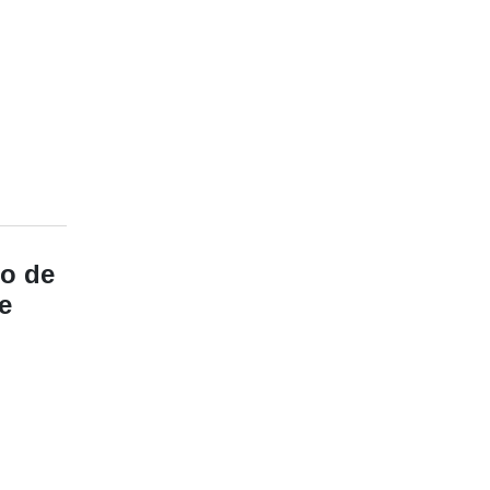
no de
e