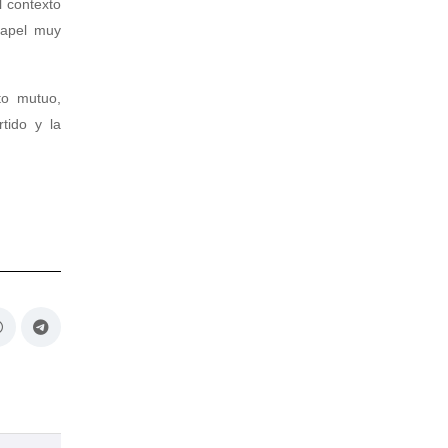
l contexto
papel muy
to mutuo,
tido y la