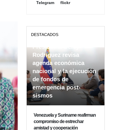
Telegram
flickr
DESTACADOS
Presidenta Delcy
Rodríguez revisa
agenda económica
nacional y la ejecución
de fondos de
emergencia post-
sismos
Venezuela y Suriname reafirman
compromiso de estrechar
amistad y cooperación