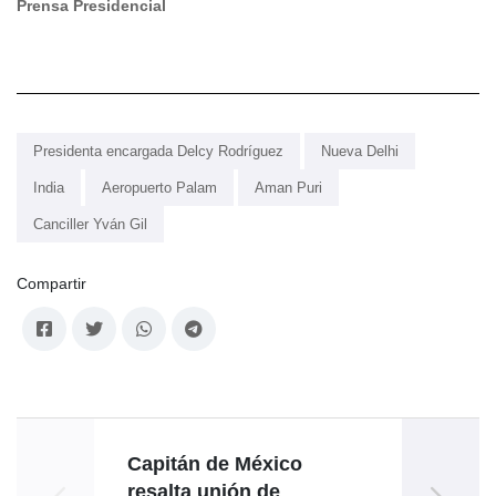
Prensa Presidencial
Presidenta encargada Delcy Rodríguez
Nueva Delhi
India
Aeropuerto Palam
Aman Puri
Canciller Yván Gil
Compartir
Capitán de México
resalta unión de
Madu