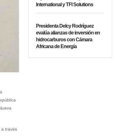
International y TFI Solutions
Presidenta Delcy Rodríguez
evalúa alianzas de inversión en
hidrocarburos con Cámara
Africana de Energía
as
epública
 Nueva
 a través