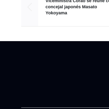
Viceministra Corao se reúne 
concejal japonés Masato
Yokoyama