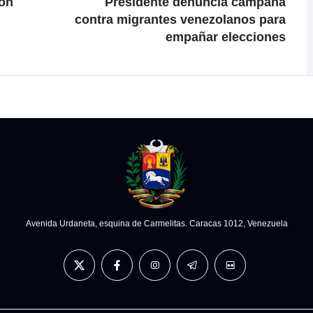
con
Presidente denuncia campaña
contra migrantes venezolanos para
empañar elecciones
Avenida Urdaneta, esquina de Carmelitas. Caracas 1012, Venezuela