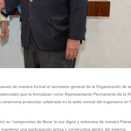
eves de manera formal al secretario general de la Organización de l
redenciales que la formalizan como Representante Permanente de la R
una ceremonia protocolar celebrada en la sede central del organismo en
rmó su “compromiso de llevar la voz digna y soberana de nuestra Patria
 mantener una participación activa y constructiva dentro del sistema