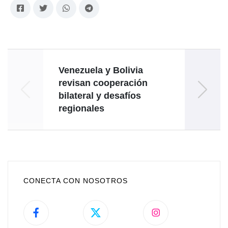
Venezuela y Bolivia
revisan cooperación
convo
bilateral y desafíos
unidad
regionales
a am
CONECTA CON NOSOTROS