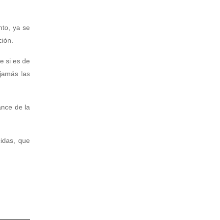
nto, ya se
ción.
e si es de
 jamás las
ance de la
cidas, que