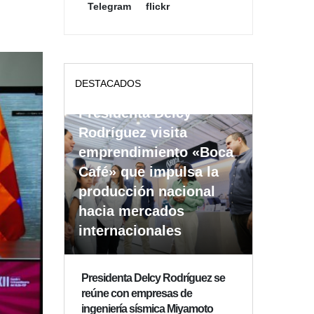
Telegram
flickr
DESTACADOS
Presidenta Delcy
Rodríguez visita
emprendimiento «Boca
Café» que impulsa la
producción nacional
hacia mercados
internacionales
Presidenta Delcy Rodríguez se
reúne con empresas de
ingeniería sísmica Miyamoto