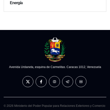
Energía
Avenida Urdaneta, esquina de Carmelitas. Caracas 1012, Venezuela
© 2026 Ministerio del Poder Popular para Relaciones Exteriores y Comercio