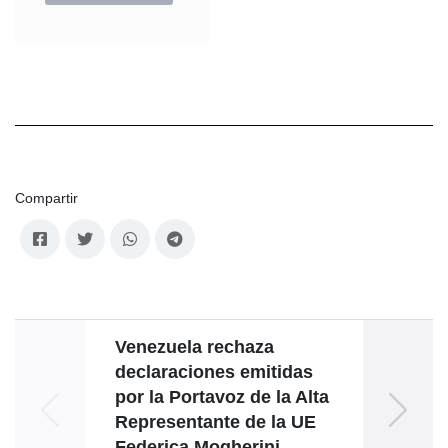
Compartir
Venezuela rechaza
Go
declaraciones emitidas
por la Portavoz de la Alta
Unió
Representante de la UE
inj
Federica Mogherini.