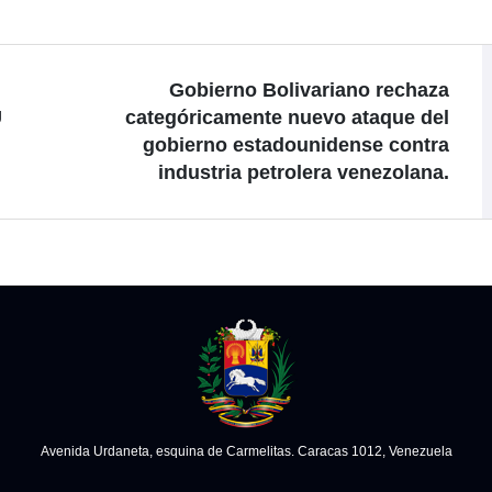
Gobierno Bolivariano rechaza
U
categóricamente nuevo ataque del
gobierno estadounidense contra
industria petrolera venezolana.
Avenida Urdaneta, esquina de Carmelitas. Caracas 1012, Venezuela