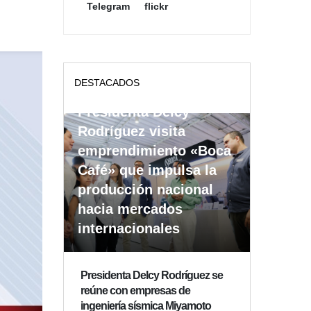
Telegram
flickr
DESTACADOS
Presidenta Delcy
Rodríguez visita
emprendimiento «Boca
Café» que impulsa la
producción nacional
hacia mercados
internacionales
Presidenta Delcy Rodríguez se
reúne con empresas de
ingeniería sísmica Miyamoto