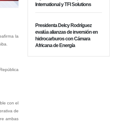
International y TFI Solutions
Presidenta Delcy Rodríguez
evalúa alianzas de inversión en
eafirma la
hidrocarburos con Cámara
iba.
Africana de Energía
 República
ble con el
erativa de
ntre ambas