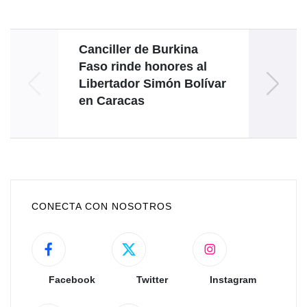
Canciller de Burkina
P
Faso rinde honores al
Ro
Libertador Simón Bolívar
sole
en Caracas
líde
Gan
CONECTA CON NOSOTROS
Facebook
Twitter
Instagram