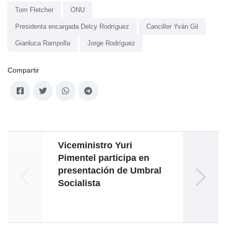
Tom Fletcher
ONU
Presidenta encargada Delcy Rodríguez
Canciller Yván Gil
Gianluca Rampolla
Jorge Rodríguez
Compartir
Viceministro Yuri
V
Pimentel participa en
presentación de Umbral
ub
Socialista