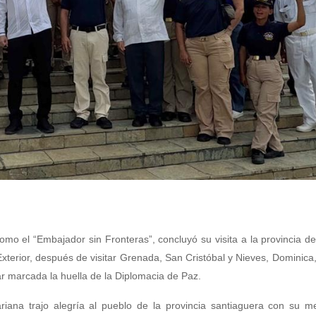
mo el “Embajador sin Fronteras”, concluyó su visita a la provincia d
xterior, después de visitar Grenada, San Cristóbal y Nieves, Dominica
ar marcada la huella de la Diplomacia de Paz.
riana trajo alegría al pueblo de la provincia santiaguera con su m