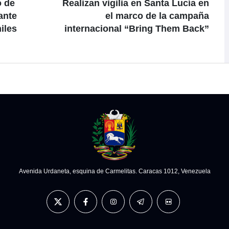
o de
Realizan vigilia en Santa Lucía en
ante
el marco de la campaña
iles
internacional “Bring Them Back”
Avenida Urdaneta, esquina de Carmelitas. Caracas 1012, Venezuela