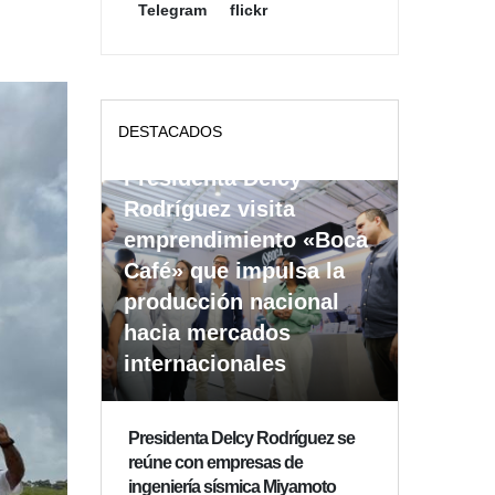
Telegram
flickr
DESTACADOS
Presidenta Delcy
Rodríguez visita
emprendimiento «Boca
Café» que impulsa la
producción nacional
hacia mercados
internacionales
Presidenta Delcy Rodríguez se
reúne con empresas de
ingeniería sísmica Miyamoto