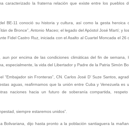
a caracterizado la fraterna relación que existe entre los pueblos 
 del BE-11 conoció su historia y cultura, así como la gesta heroica 
tán de Bronce”, Antonio Maceo; el legado del Apóstol José Martí; y lo
e Fidel Castro Ruz, iniciada con el Asalto al Cuartel Moncada el 26 d
 aun por encima de las condiciones climáticas del fin de semana, l
na, especialmente, la vida del Libertador y Padre de la Patria Simón Bol
el “Embajador sin Fronteras”, CN. Carlos José D’ Suze Santos, agrad
en estas aguas, reafirmamos que la unión entre Cuba y Venezuela es 
tras naciones hacia un futuro de soberanía compartida, respet
empestad, siempre estaremos unidos”.
a Bolivariana, dijo hasta pronto a la población santiaguera la maña