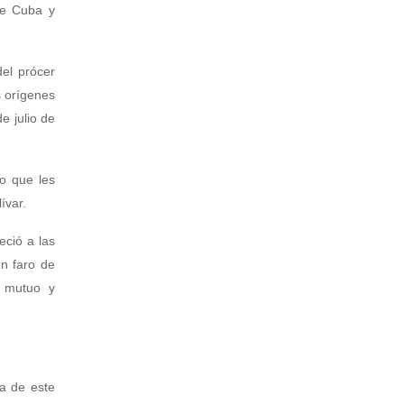
de Cuba y
del prócer
s orígenes
e julio de
o que les
ívar.
eció a las
un faro de
o mutuo y
na de este