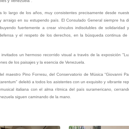
oles y Venezuela”.
o, a lo largo de los años, muy consistentes precisamente desde nues
y arraigo en su estupendo país. El Consulado General siempre ha di
ribuyendo fuertemente a crear vínculos indisolubles de solidaridad 
defensa y el respeto de los derechos, en la búsqueda continua de
invitados un hermoso recorrido visual a través de la exposición "Luz
enes de los paisajes y la esencia de Venezuela.
el maestro Pino Forresu, del Conservatorio de Música “Giovanni Pai
tarentum” deleitó a todos los asistentes con un exquisito y vibrante rep
 musical italiana con el alma rítmica del país suramericano, cerran
enezuela siguen caminando de la mano.