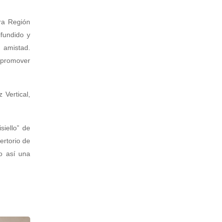
tra Región
fundido y
y amistad.
 promover
 Vertical,
siello” de
ertorio de
do así una