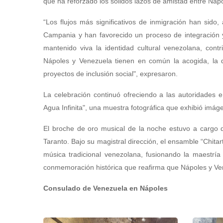
que ha reforzado los sólidos lazos de amistad entre Náp
“Los flujos más significativos de inmigración han sid
Campania y han favorecido un proceso de integración 
mantenido viva la identidad cultural venezolana, cont
Nápoles y Venezuela tienen en común la acogida, la 
proyectos de inclusión social", expresaron.
La celebración continuó ofreciendo a las autoridades e 
Agua Infinita", una muestra fotográfica que exhibió imág
El broche de oro musical de la noche estuvo a cargo d
Taranto. Bajo su magistral dirección, el ensamble “Chitar
música tradicional venezolana, fusionando la maestría
conmemoración histórica que reafirma que Nápoles y V
Consulado de Venezuela en Nápoles