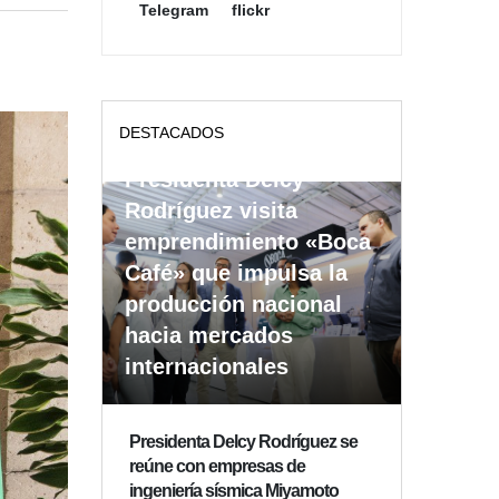
Telegram
flickr
DESTACADOS
Presidenta Delcy
Rodríguez visita
emprendimiento «Boca
Café» que impulsa la
producción nacional
hacia mercados
internacionales
Presidenta Delcy Rodríguez se
reúne con empresas de
ingeniería sísmica Miyamoto