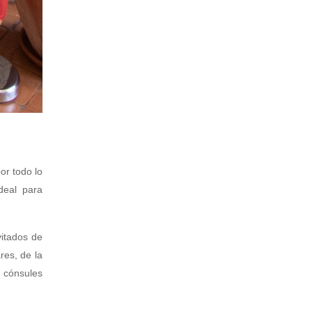
or todo lo
deal para
vitados de
res, de la
e cónsules