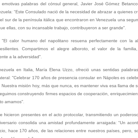
las emotivas palabras del cónsul general, Javier José Gómez Betanco
nezuela: “Este Consulado nació de la necesidad de abrazar a quienes c
 del sur de la península itálica que encontraron en Venezuela una segun
 que ellas, con su incansable trabajo, contribuyeron a ser grande".
: "El calor humano del napolitano resuena perfectamente con la al
silientes. Compartimos el alegre alboroto, el valor de la familia
ente a la adversidad".
zuela en Italia, María Elena Uzzo, ofreció unas sentidas palabras
teral: "Celebrar 170 años de presencia consular en Nápoles es celebr
Nuestra misión hoy, más que nunca, es mantener viva esa llama de s
guimos construyendo firmes espacios de cooperación, enriquecimient
anto amamos".
e hicieron presentes en el acto protocolar, transmitiendo un podero
aniversario consolida una amistad profundamente arraigada: “Un acon
io, hace 170 años, de las relaciones entre nuestros países, pero, s