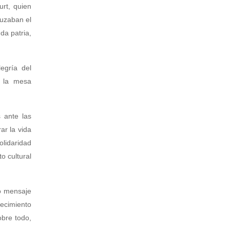
urt, quien
ruzaban el
da patria,
egría del
, la mesa
 ante las
ar la vida
olidaridad
o cultural
so mensaje
tecimiento
obre todo,