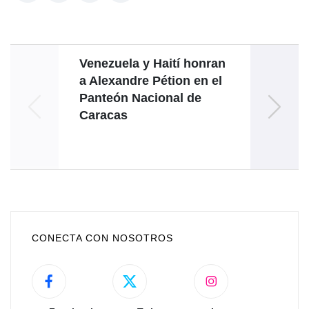
Venezuela y Haití honran
V
a Alexandre Pétion en el
in
Panteón Nacional de
p
Caracas
eco
CONECTA CON NOSOTROS