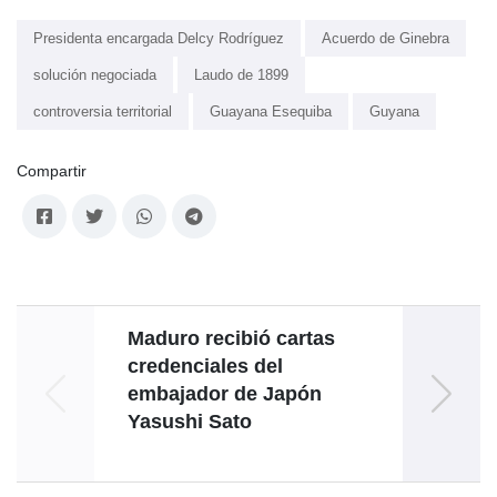
Presidenta encargada Delcy Rodríguez
Acuerdo de Ginebra
solución negociada
Laudo de 1899
controversia territorial
Guayana Esequiba
Guyana
Compartir
Maduro recibió cartas
credenciales del
Venez
embajador de Japón
con m
Yasushi Sato