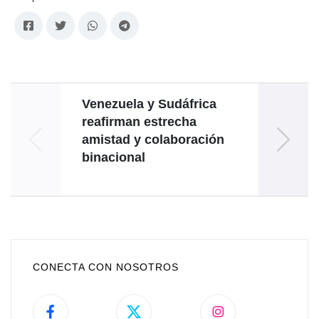
Venezuela y Sudáfrica
Man
reafirman estrecha
reci
amistad y colaboración
exp
binacional
CONECTA CON NOSOTROS