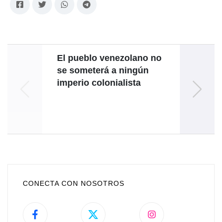
El pueblo venezolano no
Ven
se someterá a ningún
cultu
imperio colonialista
im
CONECTA CON NOSOTROS