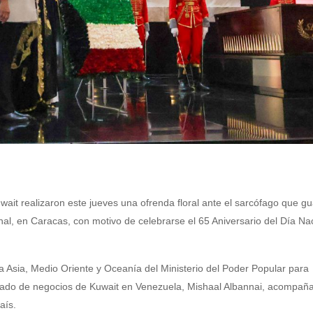
ait realizaron este jueves una ofrenda floral ante el sarcófago que gu
nal, en Caracas, con motivo de celebrarse el 65 Aniversario del Día Nac
 Asia, Medio Oriente y Oceanía del Ministerio del Poder Popular para
rgado de negocios de Kuwait en Venezuela, Mishaal Albannai, acompañ
aís.