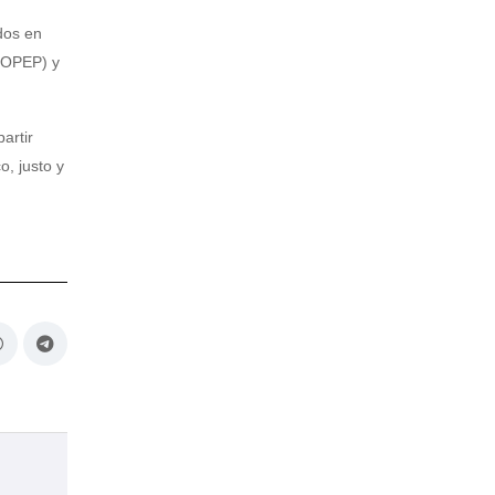
dos en
 (OPEP) y
artir
o, justo y
Viceministra Coromoto Godoy: El
Produc