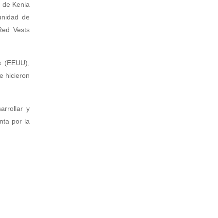
a de Kenia
munidad de
Red Vests
s (EEUU),
e hicieron
arrollar y
nta por la