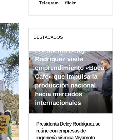
Telegram
flickr
DESTACADOS
Presidenta Delcy
Rodríguez visita
emprendimiento «Boca
Café» que impulsa la
producción nacional
hacia mercados
internacionales
Presidenta Delcy Rodríguez se
reúne con empresas de
ingeniería sísmica Miyamoto