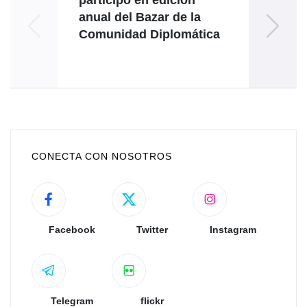
participó en edición
anual del Bazar de la
ecu
Comunidad Diplomática
Encu
de
CONECTA CON NOSOTROS
Facebook
Twitter
Instagram
Telegram
flickr