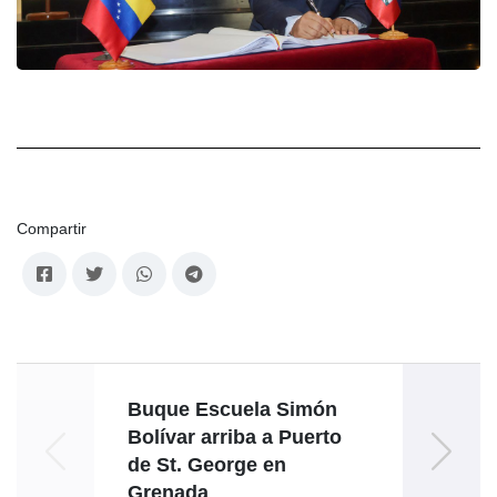
Compartir
Buque Escuela Simón
Co
Bolívar arriba a Puerto
c
de St. George en
Grenada