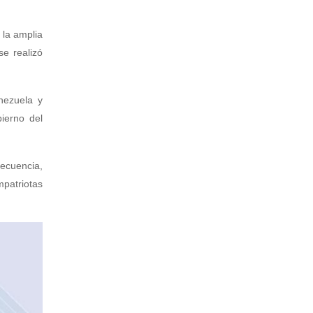
 la amplia
se realizó
nezuela y
ierno del
secuencia,
patriotas