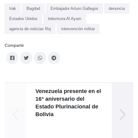
Irak
Bagdad
Embajador Arturo Gallegos
denuncia
Estados Unidos
televisora Al Ayam
agencia de noticias Roj
intervención militar
Compartir
Venezuela presente en el
V
16° aniversario del
Mar
Estado Plurinacional de
mat
Bolivia