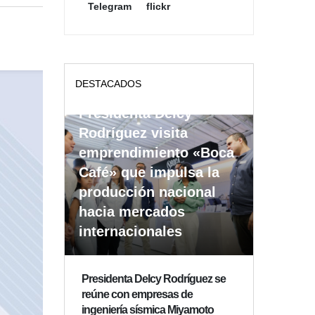
Telegram
flickr
DESTACADOS
Presidenta Delcy
Rodríguez visita
emprendimiento «Boca
Café» que impulsa la
producción nacional
hacia mercados
internacionales
Presidenta Delcy Rodríguez se
reúne con empresas de
ingeniería sísmica Miyamoto