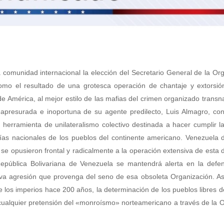
 comunidad internacional la elección del Secretario General de la Or
o el resultado de una grotesca operación de chantaje y extorsión,
 América, al mejor estilo de las mafias del crimen organizado transna
resurada e inoportuna de su agente predilecto, Luis Almagro, con 
herramienta de unilateralismo colectivo destinada a hacer cumplir l
nías nacionales de los pueblos del continente americano. Venezuela 
e opusieron frontal y radicalmente a la operación extensiva de esta
 República Bolivariana de Venezuela se mantendrá alerta en la defe
va agresión que provenga del seno de esa obsoleta Organización. As
 los imperios hace 200 años, la determinación de los pueblos libres 
ia cualquier pretensión del «monroísmo» norteamericano a través de la 