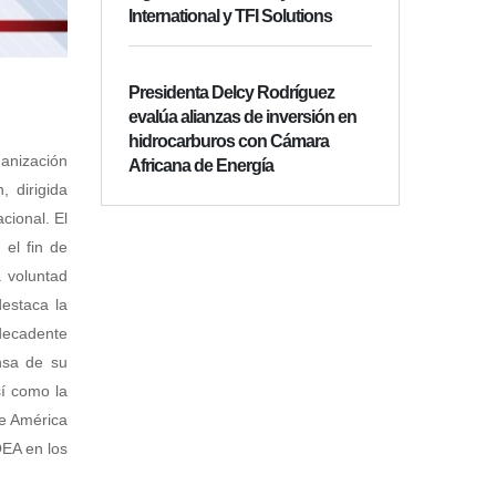
International y TFI Solutions
Presidenta Delcy Rodríguez
evalúa alianzas de inversión en
hidrocarburos con Cámara
ganización
Africana de Energía
 dirigida
cional.
El
el fin de
a voluntad
destaca la
 decadente
nsa de su
í como la
de América
OEA en los