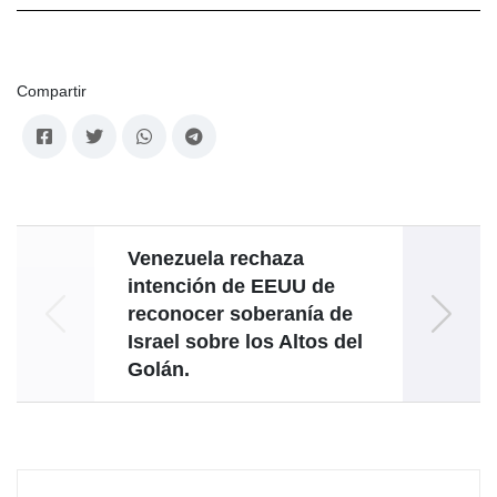
Compartir
Venezuela rechaza
intención de EEUU de
p
reconocer soberanía de
A
Israel sobre los Altos del
Golán.
Refug