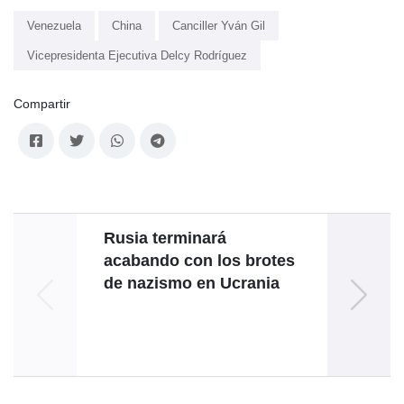
Venezuela
China
Canciller Yván Gil
Vicepresidenta Ejecutiva Delcy Rodríguez
Compartir
Rusia terminará
Go
acabando con los brotes
de nazismo en Ucrania
inv
dele