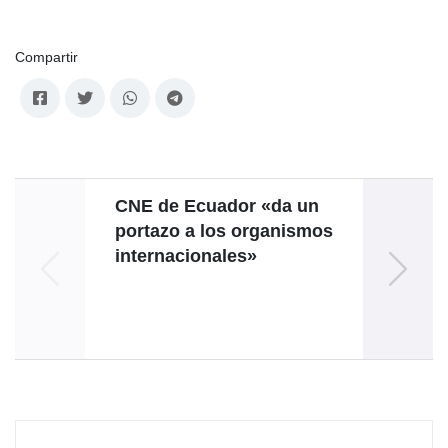
Compartir
CNE de Ecuador «da un
Venez
portazo a los organismos
de co
internacionales»
en 
en 