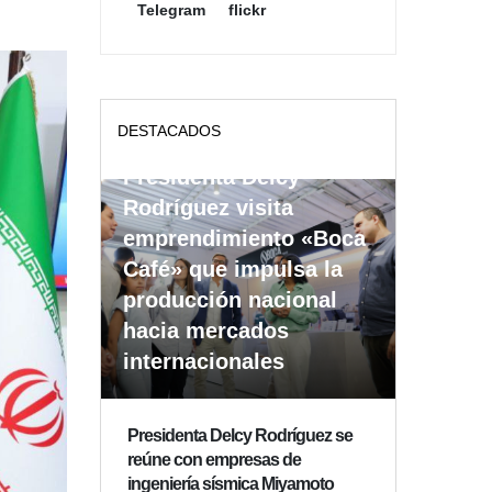
Telegram
flickr
DESTACADOS
Presidenta Delcy
Rodríguez visita
emprendimiento «Boca
Café» que impulsa la
producción nacional
hacia mercados
internacionales
Presidenta Delcy Rodríguez se
reúne con empresas de
ingeniería sísmica Miyamoto