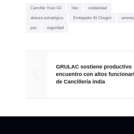
Canciller Yván Gil
Irán
solidaridad
alianza estratégica
Embajador Ali Chegini
amena
paz
seguridad
GRULAC sostiene productivo
encuentro con altos funcionar
de Cancillería india