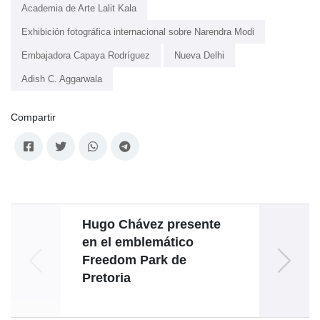
Academia de Arte Lalit Kala
Exhibición fotográfica internacional sobre Narendra Modi
Embajadora Capaya Rodríguez
Nueva Delhi
Adish C. Aggarwala
Compartir
Hugo Chávez presente
Vene
en el emblemático
éxito
Freedom Park de
de
Pretoria