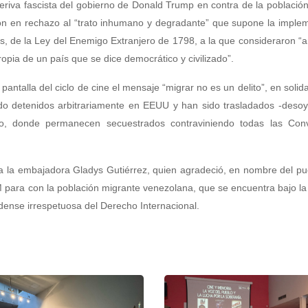
deriva fascista del gobierno de Donald Trump en contra de la població
n en rechazo al “trato inhumano y degradante” que supone la implem
s, de la Ley del Enemigo Extranjero de 1798, a la que consideraron “
pia de un país que se dice democrático y civilizado”.
pantalla del ciclo de cine el mensaje “migrar no es un delito”, en solid
do detenidos arbitrariamente en EEUU y han sido trasladados -deso
reño, donde permanecen secuestrados contraviniendo todas las Con
o a la embajadora Gladys Gutiérrez, quien agradeció, en nombre del pu
AM para con la población migrante venezolana, que se encuentra bajo 
dense irrespetuosa del Derecho Internacional.