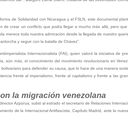
forma de Solidaridad con Nicaragua y el FSLN, este documental plan
ón de crear un conflicto que podía llegar a mucho más allá, pero que
ela merece toda nuestra admiración desde la llegada de nuestro quer
ntorcha y seguir con la batalla de Chávez”.
imperialista Internacionalista (FAI), quien valoró la iniciativa de pr
plía, aún más, el conocimiento del movimiento revolucionario en Venez
bolivariano para defender su causa, que lo hace de una manera soste
ncia frente al imperialismo, frente al capitalismo y frente a las gran
con la migración venezolana
 director Azpúrua, subió al estrado el secretario de Relaciones Internac
amiento de la Internacional Antifascista, Capítulo Madrid, ante la nuev