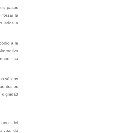
los pasos
 forzar la
culados a
podio a la
lternativa
impedir su
os válidos
puentes es
 dignidad
lance del
la vez, de