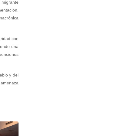
n migrante
entación,
anacrónica
aridad con
yendo una
venciones
eblo y del
la amenaza