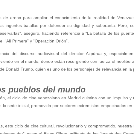
o de arena para ampliar el conocimiento de la realidad de Venezuel
s ingentes batallas por defender su dignidad y soberanía. Pero, so
ervarlas”, aseguró, haciendo referencia a “La batalla de los puente
e: “Alí Primera” y “Operación Orión”.
encia del discurso audiovisual del director Azpúrua y, especialmen
viendo en el mundo, donde están resurgiendo con fuerza el neolibera
a de Donald Trump, quien es uno de los personajes de relevancia en la
os pueblos del mundo
ión, el ciclo de cine venezolano en Madrid culmina con un impulso y 
e la sede inicial, promovida por sectores extremistas empecinados en 
s, este ciclo de cine cultural, revolucionario y comprometido, nuestra
 podemos dar”, aseguró Elena Ollero, militante de las Juventudes Comu