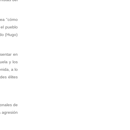
tea “cómo
 el pueblo
ido (Hugo)
esentar en
uela y los
nida, a lo
des élites
ionales de
a agresión