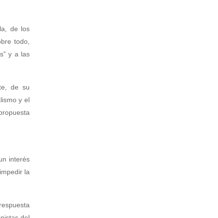
a, de los
bre todo,
s” y a las
te, de su
lismo y el
 propuesta
un interés
impedir la
 respuesta
nistas del