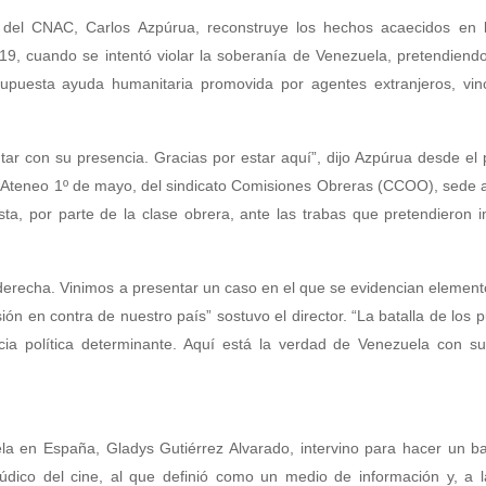
te del CNAC, Carlos Azpúrua, reconstruye los hechos acaecidos en 
9, cuando se intentó violar la soberanía de Venezuela, pretendiendo
 supuesta ayuda humanitaria promovida por agentes extranjeros, vin
r con su presencia. Gracias por estar aquí”, dijo Azpúrua desde el 
 Ateneo 1º de mayo, del sindicato Comisiones Obreras (CCOO), sede a
sta, por parte de la clase obrera, ante las trabas que pretendieron 
raderecha. Vinimos a presentar un caso en el que se evidencian element
ión en contra de nuestro país” sostuvo el director. “La batalla de los 
ia política determinante. Aquí está la verdad de Venezuela con su
a en España, Gladys Gutiérrez Alvarado, intervino para hacer un ba
r lúdico del cine, al que definió como un medio de información y, a 