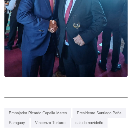
Embajador Ricardo Capella Mateo
Presidente Santiago Peña
Paraguay
Vincenzo Turturro
saludo navideño