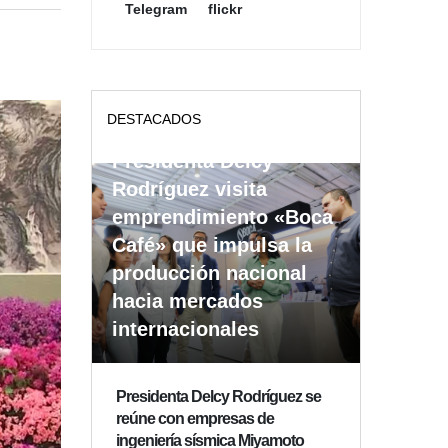
Telegram
flickr
DESTACADOS
Presidenta Delcy
Rodríguez visita
emprendimiento «Boca
Café» que impulsa la
producción nacional
hacia mercados
internacionales
Presidenta Delcy Rodríguez se
reúne con empresas de
ingeniería sísmica Miyamoto