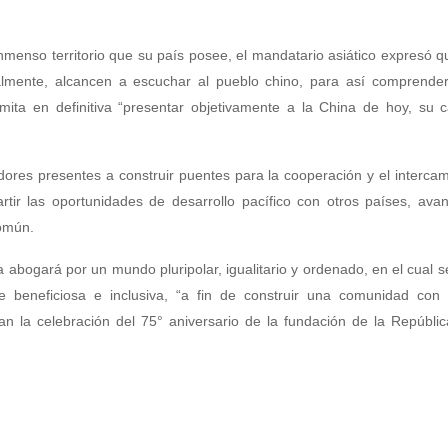
l inmenso territorio que su país posee, el mandatario asiático expresó 
almente, alcancen a escuchar al pueblo chino, para así comprender
mita en definitiva “presentar objetivamente a la China de hoy, su 
dores presentes a construir puentes para la cooperación y el interca
ir las oportunidades de desarrollo pacífico con otros países, avan
omún.
na abogará por un mundo pluripolar, igualitario y ordenado, en el cual 
e beneficiosa e inclusiva, “a fin de construir una comunidad con 
n la celebración del 75° aniversario de la fundación de la Repúbli