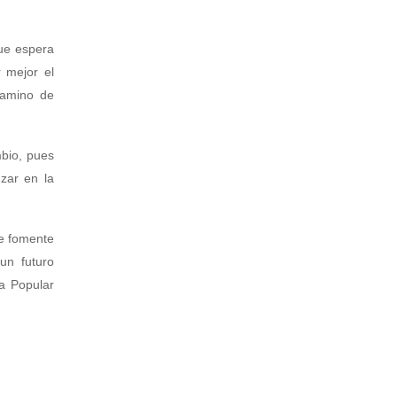
que espera
 mejor el
camino de
mbio, pues
zar en la
se fomente
un futuro
ca Popular