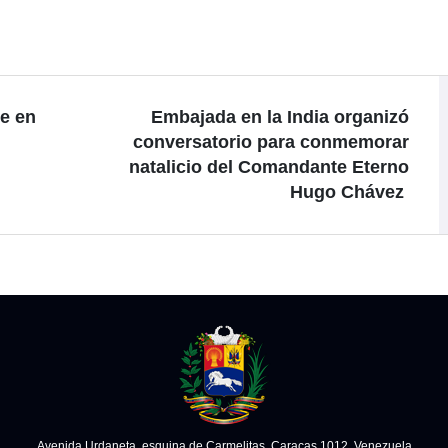
e en
Embajada en la India organizó
conversatorio para conmemorar
natalicio del Comandante Eterno
Hugo Chávez
Avenida Urdaneta, esquina de Carmelitas. Caracas 1012, Venezuela