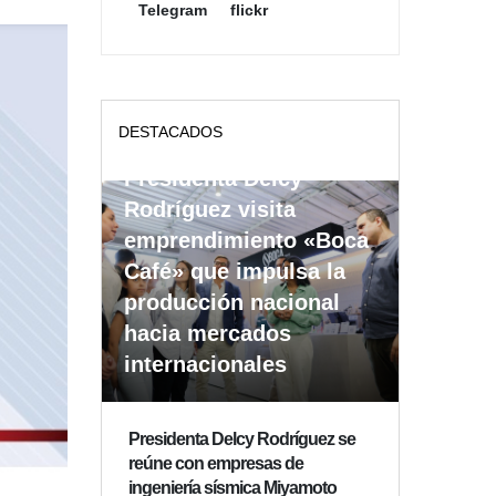
Telegram
flickr
DESTACADOS
Presidenta Delcy
Rodríguez visita
emprendimiento «Boca
Café» que impulsa la
producción nacional
hacia mercados
internacionales
Presidenta Delcy Rodríguez se
reúne con empresas de
ingeniería sísmica Miyamoto