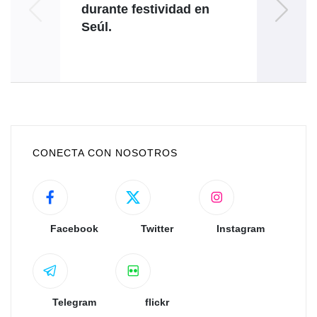
durante festividad en
R
Seúl.
CONECTA CON NOSOTROS
Facebook
Twitter
Instagram
Telegram
flickr