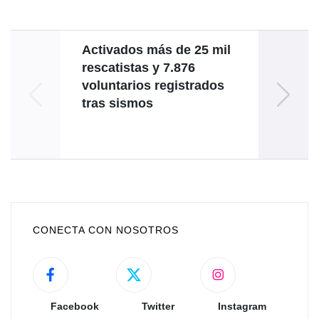
Activados más de 25 mil
rescatistas y 7.876
R
voluntarios registrados
insp
tras sismos
para
apt
CONECTA CON NOSOTROS
Facebook
Twitter
Instagram