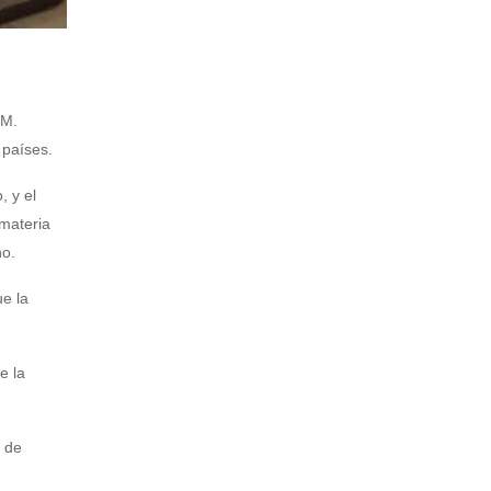
 M.
 países.
, y el
 materia
no.
e la
e la
l de