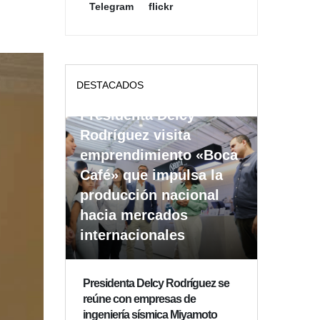
Telegram
flickr
DESTACADOS
Presidenta Delcy
Rodríguez visita
emprendimiento «Boca
Café» que impulsa la
producción nacional
hacia mercados
internacionales
Presidenta Delcy Rodríguez se
reúne con empresas de
ingeniería sísmica Miyamoto