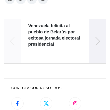
Venezuela felicita al
E
pueblo de Belarús por
verd
exitosa jornada electoral
encue
presidencial
CONECTA CON NOSOTROS