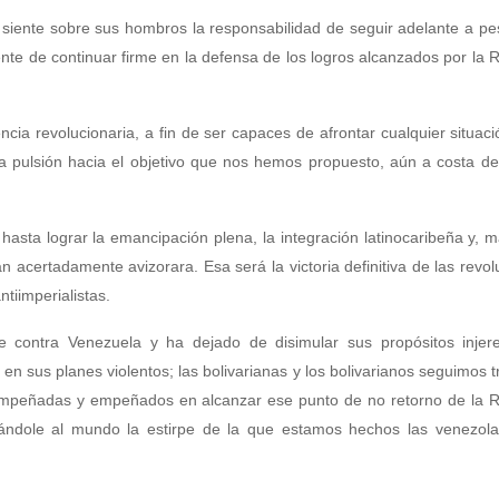
 siente sobre sus hombros la responsabilidad de seguir adelante a pe
nente de continuar firme en la defensa de los logros alcanzados por la 
ia revolucionaria, a fin de ser capaces de afrontar cualquier situac
a pulsión hacia el objetivo que nos hemos propuesto, aún a costa de
ta lograr la emancipación plena, la integración latinocaribeña y, má
n acertadamente avizorara. Esa será la victoria definitiva de las revol
ntiimperialistas.
e contra Venezuela y ha dejado de disimular sus propósitos injere
e en sus planes violentos; las bolivarianas y los bolivarianos seguimos 
empeñadas y empeñados en alcanzar ese punto de no retorno de la R
rándole al mundo la estirpe de la que estamos hechos las venezola