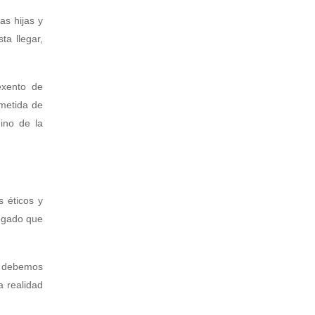
as hijas y
a llegar,
exento de
emetida de
ino de la
 éticos y
legado que
e debemos
a realidad