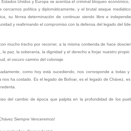
e Estados Unidos y Europa se acentúa el criminal bloqueo económico, 
 cercarnos política y diplomáticamente, y el brutal ataque mediático
tica, su férrea determinación de continuar siendo libre e independi
nidad y reafirmando el compromiso con la defensa del legado del líder
on mucho trecho por recorrer, a la misma contienda de hace doscien
 la paz, la soberanía, la dignidad y el derecho a forjar nuestro propio 
ud, el oscuro camino del coloniaje.
nadamente, como hoy está sucediendo, nos corresponde a todas y 
a nos ha costado. Es el legado de Bolívar, es el legado de Chávez, es
rredenta.
o del cambio de época que palpita en la profundidad de los pueb
Chávez Siempre Venceremos!