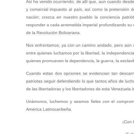
Así ha venido ocurriendo; de allí que, aun cuando desd
y comercial impuesto al país, así como la pretensión de
nación; crezca en nuestro pueblo la conciencia patrió
responder a cada arremetida imperial profundizando su u
de la Revolución Bolivariana.
Nos enfrentamos, ya con un camino andado, pero aún c
entre quienes luchamos por la libertad, la independencia,
quienes promueven la dependencia, la guerra, la esclavit
Cuando estas dos opciones se evidencian tan descar
patriotas seguir defendiendo lo que tantos años de luch
de las libertadoras y los libertadores de esta Venezuela i
Unámonos, luchemos y seamos fieles con el compromis
América Latinocaribeña.
¡Con 