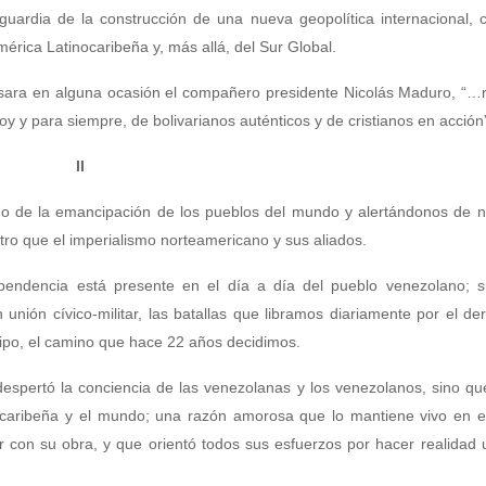
guardia de la construcción de una nueva geopolítica internacional, 
érica Latinocaribeña y, más allá, del Sur Global.
ara en alguna ocasión el compañero presidente Nicolás Maduro, “…re
oy y para siempre, de bolivarianos auténticos y de cristianos en acción
II
 de la emancipación de los pueblos del mundo y alertándonos de no
otro que el imperialismo norteamericano y sus aliados.
endencia está presente en el día a día del pueblo venezolano; su
 unión cívico-militar, las batallas que libramos diariamente por el d
 tipo, el camino que hace 22 años decidimos.
 despertó la conciencia de las venezolanas y los venezolanos, sino q
ocaribeña y el mundo; una razón amorosa que lo mantiene vivo en e
ar con su obra, y que orientó todos sus esfuerzos por hacer realida