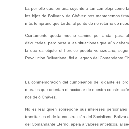
Es por ello que, en una coyuntura tan compleja como la a
los hijos de Bolívar y de Chávez nos mantenemos firm
más temprano que tarde, al punto de no retorno de nuestr
Ciertamente queda mucho camino por andar para alc
dificultades; pero pese a las situaciones que aún debe
la que es objeto el heroico pueblo venezolano, segu
Revolución Bolivariana, fiel al legado del Comandante C
La conmemoración del cumpleaños del gigante es propic
morales que orientan el accionar de nuestra construcción
nos dejó Chávez.
No es leal quien sobrepone sus intereses personales
transitar es el de la construcción del Socialismo Bolivar
del Comandante Eterno, apela a valores antiéticos, al s