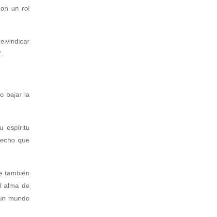
con un rol
ivindicar
”.
 bajar la
 espíritu
erecho que
ue también
l alma de
d un mundo