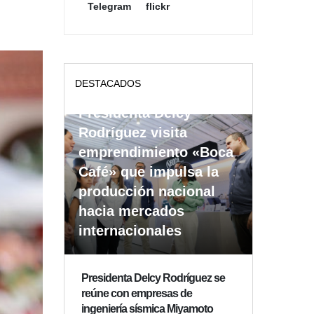
Telegram
flickr
DESTACADOS
Presidenta Delcy
Rodríguez visita
emprendimiento «Boca
Café» que impulsa la
producción nacional
hacia mercados
internacionales
Presidenta Delcy Rodríguez se
reúne con empresas de
ingeniería sísmica Miyamoto