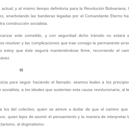
ctual, y al mismo tiempo definitoria para la Revolución Bolivariana; l
es, enarbolando las banderas legadas por el Comandante Eterno hast
a construcción socialista.
anzar este cometido, y con seguridad dicho tránsito no estará 
mos resolver y las complicaciones que trae consigo la permanente arr
ro estoy que éste seguirá manteniéndose firme, recorriendo el cam
hávez.
III
ia para seguir haciendo el llamado: seamos leales a los principios
 socialista, a los ideales que sustentan esta causa revolucionaria, al 
 a los del colectivo, quien se atreve a dudar de que el camino qu
iano, quien lejos de asumir el pensamiento y la manera de interpretar l
ectarismo, al dogmatismo.