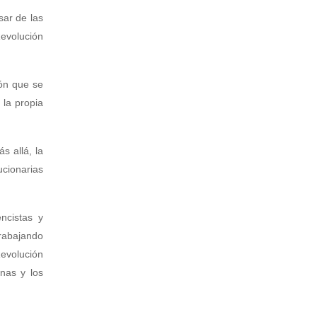
sar de las
Revolución
ión que se
 la propia
s allá, la
ucionarias
ncistas y
trabajando
evolución
nas y los