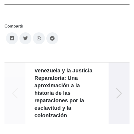
Compartir
Venezuela y la Justicia
Octub
Reparatoria: Una
aproximación a la
historia de las
reparaciones por la
esclavitud y la
colonización