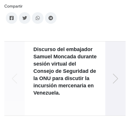
Compartir
Discurso del embajador
Sp
Samuel Moncada durante
Minis
sesión virtual del
Consejo de Seguridad de
ses
la ONU para discutir la
Ri
incursión mercenaria en
Venezuela.