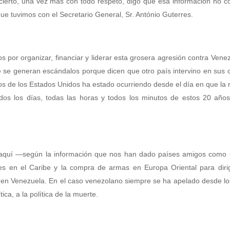
 cierto, una vez más con todo respeto, digo que esa información no c
ue tuvimos con el Secretario General, Sr. António Guterres.
por organizar, financiar y liderar esta grosera agresión contra Vene
se generan escándalos porque dicen que otro país intervino en sus
os de los Estados Unidos ha estado ocurriendo desde el día en que la 
odos los días, todas las horas y todos los minutos de estos 20 año
aquí —según la información que nos han dado países amigos como 
es en el Caribe y la compra de armas en Europa Oriental para dirig
n en Venezuela. En el caso venezolano siempre se ha apelado desde l
ica, a la política de la muerte.