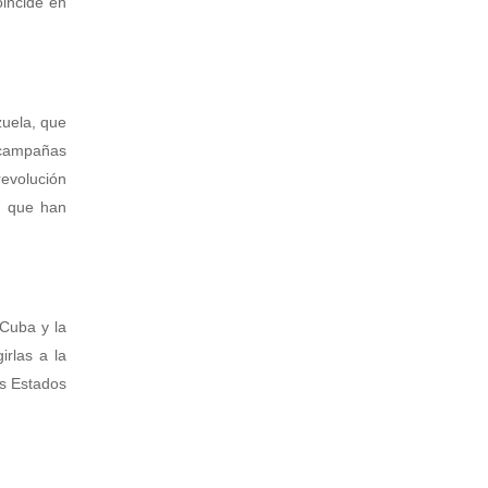
oincide en
zuela, que
 campañas
revolución
s que han
Cuba y la
irlas a la
os Estados