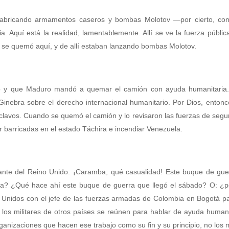
fabricando armamentos caseros y bombas Molotov —por cierto, con
 Aquí está la realidad, lamentablemente. Allí se ve la fuerza públi
 se quemó aquí, y de allí estaban lanzando bombas Molotov.
lo y que Maduro mandó a quemar el camión con ayuda humanitaria
Ginebra sobre el derecho internacional humanitario. Por Dios, enton
 clavos. Cuando se quemó el camión y lo revisaron las fuerzas de segu
 barricadas en el estado Táchira e incendiar Venezuela.
entante del Reino Unido: ¡Caramba, qué casualidad! Este buque de gu
ela? ¿Qué hace ahí este buque de guerra que llegó el sábado? O: ¿p
Unidos con el jefe de las fuerzas armadas de Colombia en Bogotá pa
os militares de otros países se reúnen para hablar de ayuda humani
ganizaciones que hacen ese trabajo como su fin y su principio, no los mi