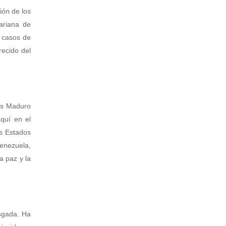
ión de los
ariana de
s casos de
recido del
lás Maduro
quí en el
s Estados
Venezuela,
a paz y la
sgada. Ha