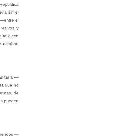
 República
rla sin el
 —entre el
resivos y
que dicen
o estaban
nitaria —
lta que no
 armas, de
ros pueden
 heridos —