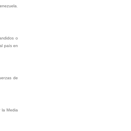
Venezuela.
andidos o
al país en
uerzas de
y la Media