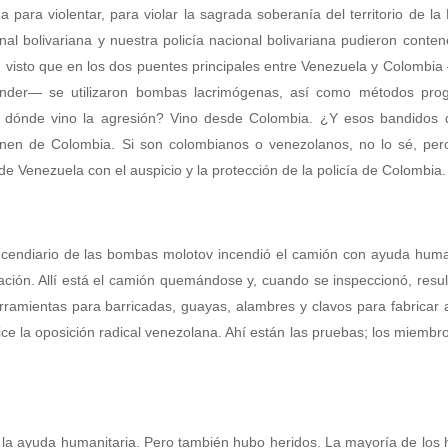
ara violentar, para violar la sagrada soberanía del territorio de la
l bolivariana y nuestra policía nacional bolivariana pudieron contene
n visto que en los dos puentes principales entre Venezuela y Colombia
nder— se utilizaron bombas lacrimógenas, así como métodos prog
de dónde vino la agresión? Vino desde Colombia. ¿Y esos bandidos 
nen de Colombia. Si son colombianos o venezolanos, no lo sé, per
de Venezuela con el auspicio y la protección de la policía de Colombia.
ncendiario de las bombas molotov incendió el camión con ayuda huma
ión. Allí está el camión quemándose y, cuando se inspeccionó, resu
ramientas para barricadas, guayas, alambres y clavos para fabricar
ce la oposición radical venezolana. Ahí están las pruebas; los miemb
r la ayuda humanitaria. Pero también hubo heridos. La mayoría de los