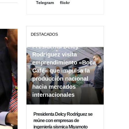
Telegram
flickr
DESTACADOS
Presidenta Delcy
Rodríguez visita
emprendimiento «Boca
Café» que impulsa la
producción nacional
hacia mercados
internacionales
Presidenta Delcy Rodríguez se
reúne con empresas de
ingeniería sísmica Miyamoto