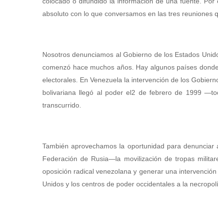
colocado o difundido la información de una fuente. Por
absoluto con lo que conversamos en las tres reuniones q
Nosotros denunciamos al Gobierno de los Estados Unidos 
comenzó hace muchos años. Hay algunos países donde 
electorales. En Venezuela la intervención de los Gobiern
bolivariana llegó al poder el2 de febrero de 1999 —t
transcurrido.
También aprovechamos la oportunidad para denunciar 
Federación de Rusia—la movilización de tropas militar
oposición radical venezolana y generar una intervenció
Unidos y los centros de poder occidentales a la necropolít