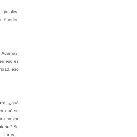
 gasolina
ca. Pueden
. Además,
ces eso es
ridad, eso
erra, ¿qué
or qué se
ra hablar
taria? Se
litares.