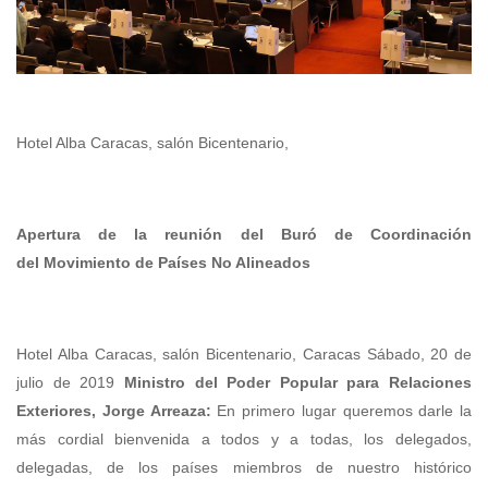
Hotel Alba Caracas, salón Bicentenario,
Apertura de la reunión del Buró de Coordinación
del
Movimiento de Países No Alineados
Hotel Alba Caracas, salón Bicentenario, Caracas Sábado, 20 de
julio de 2019
Ministro del Poder Popular para Relaciones
Exteriores, Jorge Arreaza:
En primero lugar queremos darle la más cordial bienvenida a todos y a todas, los delegados, delegadas, de los países miembros de nuestro histórico Movimiento de Países No Alineados, que está llamado hoy más que nunca a revitalizarse para otorgarle a la humanidad los beneficios de sus principios fundacionales. Vamos antes de comenzar formalmente con las intervenciones a ver un material audiovisual, un video de bienvenida que han preparado los equipos de producción de esta reunión ministerial. Adelante. Buenos muchas gracias, veíamos ese video que resume, pero que en realidad al recibir a las delegaciones debemos tomar en consideración la temática, el tema central de esta reunión que sin lugar a dudas es pertinente, oportuna, adecuada, para la humidad en este momento y que los medios de comunicación deben considerar para el análisis de esta reunión, de la próxima reunión a realizarse en Bakú, Azerbaiyán, donde Venezuela le traspasará la Presidencia del Movimiento a Azerbaiyán. Promoción es el tema, promoción y consolidación de la paz, a través del respeto al derecho internacional, la única manera de garantizar la paz, es el respeto a la esta carta, la carta de las Naciones Unidas que 10 años después fue potenciada, fue alimentada por los principios de aquella conferencia euroasiática en Bandung, Indonesia, y que dio luz, dio nacimiento a nuestro Movimiento. Estamos seguros que la participación de todas y todos ustedes, será de gran importancia para que esta temática en el mundo retome su rol fundamental y para aquellos actores internacionales que han decidido de manera consuetudinaria violar el derecho internacional, tengan que entrar por el carril de la humanidad, por el carril del respeto al derecho internacional. Antes de que sigamos avanzando nos corresponde solicitar un minuto de silencio en honor de los líderes de nuestro Movimiento que han fallecido desde la pasada conferencia ministerial, que se llevó a cabo en Bandung, en abril 2018, en este caso su excelencia el señor Tran Dai Quang, expresidente de la República Socialista de Vietnam, quien falleciera el pasado 21 de septiembre de 2018 y su excelencia el señor Do Moi, exsecretario general del Partido Comunista de Vietnam y Presidente del Consejo de Ministros del gobierno de Vietnam quien falleciera el pasado primero de octubre de 2018. Comienza el minuto de silencio. Finaliza el minuto de silencio a honor a nuestros líderes y a todos los líderes fundacionales de nuestro Movimiento, que en su momento cambiaron la historia de las relaciones internacionales con la creación de MNOAL, de nuestro Movimiento de Países No Alineados. Permítanme ahora pasar a nuestra intervención desde la Presidencia de esta reunión, para seguir adelante con nuestro programa. Hoy a casi 3 años de la histórica cumbre en la isla de Margarita, en la que Venezuela asumió la Presidencia de nuestro Movimiento, el destino nos ha convocado nuevamente en este país, en esta ocasión en la capital, Caracas, cuna del libertador Simón Bolívar, donde hace más de 200 años se inició y desarrolló la gesta independentista de nuestra patria y en la que con orgullo enarbolamos las banderas a favor de libertad, la independencia y la justicia social; son esas también las banderas que fueron asumidas con gran determinación por el comandante Hugo Chávez, quien fue un firme promotor de la unidad de los países del sur y la cooperación sur-sur. En el marco de nuestra diplomacia bolivariana de paz desde Venezuela concebimos el no alineamiento, dentro de la neutralidad positiva, como un puente hacia el diálogo y el entendimiento, para que Movimiento pueda seguir siendo un factor de equilibrio en las relaciones internacionales. Desde esta perspectiva juzgamos necesario la configuración de esfuerzos para contribuir al fortalecimiento, entre otros, de la cooperación sur-sur y de la consulta la concertación política, a fin que nuestras decisiones adoptadas y los pronunciamientos emitidos por nuestros líderes, tengan una incidencia real y un impacto positivo en el escenario mundial. Desde el momento mismo en que asumimos la Presidencia del MNOAL, nos establecimos tres metas muy concreta, la primera: afianza la cohesión de nuestra membrecía de la membrecía de todos los estados miembros sobre la base de la premisa unidad en la diversidad; la segunda: fortalecer la solidaridad entre los estados miembros del Movimiento y en el mejor espíritu del no alineamiento y la tercera: avanzar en el proceso de revitalización del MNOAL a fin de reafirma su plena vigencia en la actual coyuntura internacional. Si bien hemos avanzado tal como se desprende del informe de gestión, que será presentado en breve, debemos reconocer no solo que aun nos queda un largo camino por recorrer, sino que nos encontramos hoy en medio de un escenario turbulento, signado por la incertidumbre y la presencia de serios desafíos que serán agudizados por las políticas aplicadas por algunas potencias, que pretenden bajo la óptica del unilateralismo vulnerar la soberanía y la independencia política de los estados, en perjuicio de la paz, los derechos humanos, el desarrollo y la solidaridad internacional. De allí la transcendencia del tema central de esta reunión, insistimos, promoción y consolidación de la paz a través del respeto al derecho internacional, y es que la paz es mucho más que el derecho de la humanidad a vivir sin sobresaltos o conflictos por las acciones irresponsables, impulsadas desde los centros de poder. También la paz es el derecho real de cada uno de nuestros pueblos a decidir su futuro, sin temor de acciones de desestabilización externas, que atenten contra su soberanía nacional, de allí que en nuestra opinión difícilmente podremos lograr la consecución de un mundo más pacífico y prospero si primeramente no logramos defender de manera conjunta y eficaz el respeto del derecho internacional. Estimados hermanos, hermanas de todo el mundo, más allá de los cambios que han ocurrido en las relaciones internacionales en las últimas décadas, vivimos un momento histórico en que el multilateralismo en el sistema multilateral en su conjunto, enfrenta una compleja crisis en razón de las amenazas y violaciones que de manera continuada un grupo de países occidentales, con creciente tendencia al unilateralismo, vienen realizando en detrimento de los sagrados propósitos y principios consagrados en la carta de las Naciones Unidas, se trata pues de un fenómeno sistémico que afecta un importante número de países, particularmente del mundo en desarrollo, de nosotros, incluso la manera misma en que se conducen las relaciones internacionales hoy, es un fenómeno que se manifiesta en múltiples formas: intervenciones militares, guerras impuestas, imposición de políticas de cambio de régimen, golpes de Estado, campañas mediáticas de desinformación, operaciones de estados miembros de nuestro Movimiento y de otros países del mundo, de alguna manera son acciones de guerra, de terrorismo desde esos centros de poder. Por otra parte la imposición de modelos políticos, económicos, sociales y culturales en contravención de los más elementales principios de las relaciones internacionales civilizadas y es que cómo no ser objeto de agresiones por parte de los grandes centros de poder, nuestro Movimiento, la voz de los países del sur, está conformado por casi 2 tercios de la membrecía de las Naciones Unidas, agrupa el 55 por ciento de la población del planeta, un territorio que además de representar un tercio de la extensión territorial total del mundo, alberga al 80 por ciento y el 60 por ciento de las reservas mundiales probadas de petróleo y gas respectivamente, sin mencionar otros importantes recursos naturales y la rica diversidad biológica. Su composición multiregional además hace que este Movimiento sea un relevante influyente actor, en los asuntos de la política mundial y en la democratización de las relaciones internacionales, de allí que algunos pretenden invisibilizarlo o incluso destruirlo. Hermanos, hermanas, Venezuela al igual que nuestros hermanos de Cuba, Irán, la República Popular Democrática de Corea, Palestina, Siria, entre otros, y en su momento Sudan, Zimbabue es víctima de un fenómeno marcado por hechos de agresión que hoy pretenden retrotraernos a los tiempos de la unipolaridad. Nuestro país sigue siendo víctima de los embates del intervencionismo por parte de factores de poder externos que no ha desistido de sus planes de desestabilizar nuestro país en contra de la paz y la tranquilidad del pueblo, en su afán por propiciar un cambio de gobierno e instaurar un régimen servil a sus intereses, incluso a través de sendos públicos llamados a la insurrección militar. Este año 2019 ha sido ilustrativo en este respecto, desde enero hasta hoy hemos sufrido intentos del golpes de Estado, intentos de insurreccionar a nuestro pueblo, a nuestro país y ha estado al frente de manera confesa, abierta, pública, el gobierno de los Estados Unidos, han reconocido la autoría directa de este intento de derrocar al gobierno del presidente Nicolás Maduro, que además influye que esté al frente de la presidencia de nuestro Movimiento. No podemos pasar por alto, las gravísimas implicaciones de las declaraciones del actual administración estadounidense con amenazar con hacer uso de la acción militar contra Venezuela, ni tampoco sus declaraciones en las que abiertamente reconocen sus continuos esfuerzos para propiciar un golpe de Estado, contra el orden constitucional y el gobierno legítimo democráticamente electo del Presidente, es por ello que sin temor a equivocarnos podemos afirmar que hoy estamos librando nuestra segunda gesta libertaria 200 años después. Esos mismos agentes insisten hoy en promover la aplicación de la nefasta noción de la responsabilidad de proteger contra nuestro país, alegando una supuesta crisis humanitaria, al tiempo que alientan a sectores extremistas y violentos enemigos de la paz en Venezuela, a que por una parte lleven a cabo actos de naturaleza