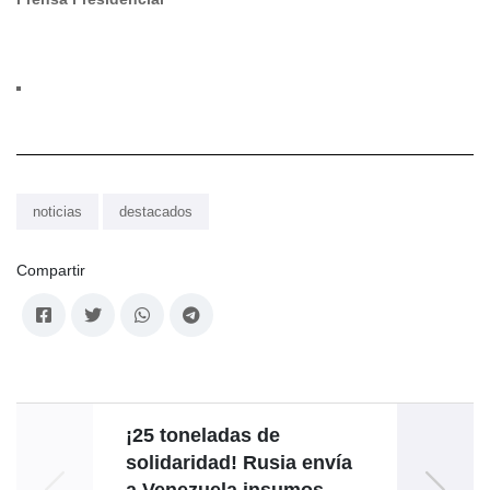
noticias
destacados
Compartir
¡25 toneladas de
J
solidaridad! Rusia envía
a Venezuela insumos
Omar 