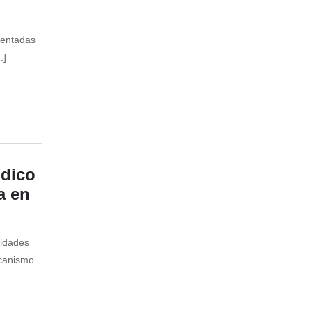
ientadas
.]
ódico
a en
cidades
ecanismo