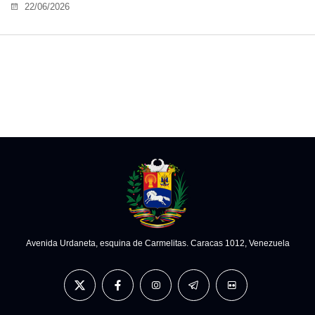
22/06/2026
Avenida Urdaneta, esquina de Carmelitas. Caracas 1012, Venezuela