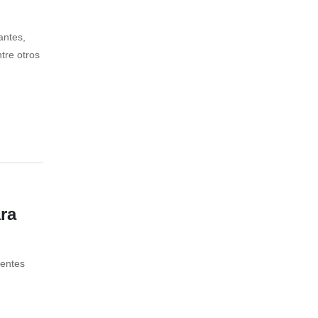
antes,
ntre otros
ra
ientes