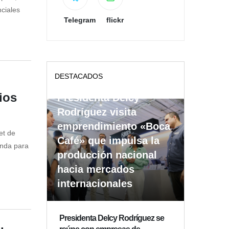
nciales
Telegram
flickr
DESTACADOS
ios
Presidenta Delcy
Rodríguez visita
emprendimiento «Boca
et de
Café» que impulsa la
enda para
producción nacional
hacia mercados
internacionales
Presidenta Delcy Rodríguez se