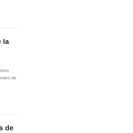
 la
rturo
nistro de
s de