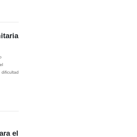
taria
o
el
dificultad
ra el