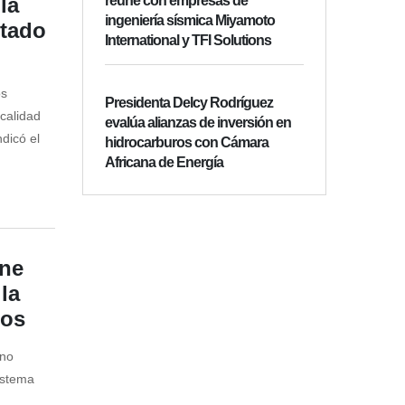
la
reúne con empresas de
ingeniería sísmica Miyamoto
stado
International y TFI Solutions
os
Presidenta Delcy Rodríguez
 calidad
evalúa alianzas de inversión en
dicó el
hidrocarburos con Cámara
Africana de Energía
ene
la
tos
rno
istema