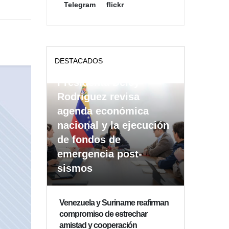
Telegram
flickr
DESTACADOS
Presidenta Delcy
Rodríguez revisa
agenda económica
nacional y la ejecución
de fondos de
emergencia post-
sismos
Venezuela y Suriname reafirman
compromiso de estrechar
amistad y cooperación