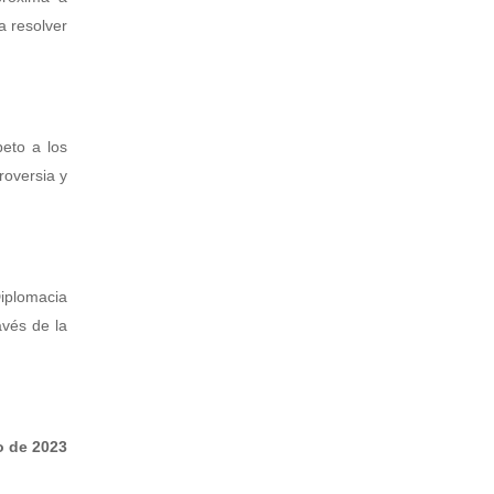
a resolver
peto a los
roversia y
Diplomacia
avés de la
o de 2023