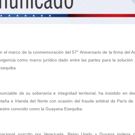
en el marco de la conmemoración del 57° Aniversario de la firma del 
igencia como marco jurídico dado entre las partes para la solución 
 Esequiba.
nciable de su soberanía e integridad territorial, ha insistido en de
taña e Irlanda del Norte con ocasión del fraude arbitral de París d
terrestre conocido como la Guayana Esequiba.
nacional suscrito por Venezuela, Reino Unido y Guyana inglesa 