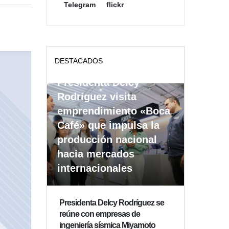
Telegram
flickr
DESTACADOS
Presidenta Delcy
Rodríguez visita
emprendimiento «Boca
Café» que impulsa la
producción nacional
hacia mercados
internacionales
Presidenta Delcy Rodríguez se
reúne con empresas de
ingeniería sísmica Miyamoto