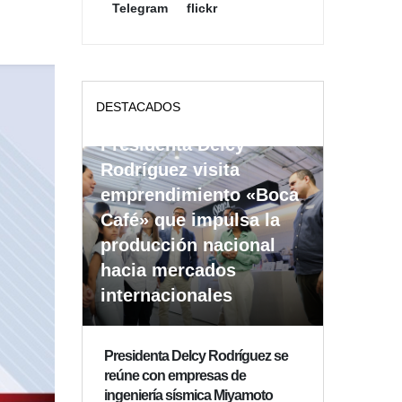
Telegram
flickr
DESTACADOS
Presidenta Delcy
Rodríguez visita
emprendimiento «Boca
Café» que impulsa la
producción nacional
hacia mercados
internacionales
Presidenta Delcy Rodríguez se
reúne con empresas de
ingeniería sísmica Miyamoto