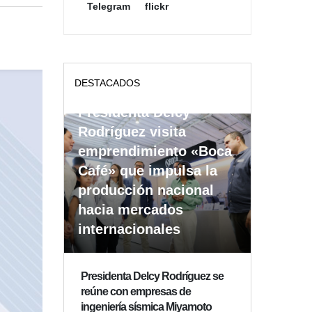
Telegram
flickr
DESTACADOS
Presidenta Delcy
Rodríguez visita
emprendimiento «Boca
Café» que impulsa la
producción nacional
hacia mercados
internacionales
Presidenta Delcy Rodríguez se
reúne con empresas de
ingeniería sísmica Miyamoto