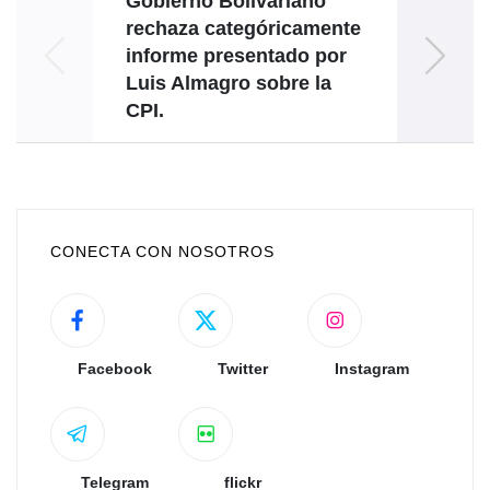
Gobierno Bolivariano
rechaza categóricamente
pueb
informe presentado por
Día
Luis Almagro sobre la
de 
CPI.
CONECTA CON NOSOTROS
Facebook
Twitter
Instagram
Telegram
flickr